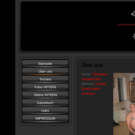
Startseite
Über uns
Über uns
Name:
Tätowierte
Taugenichtse
Termine
Wohnort:
In ganz
Fotos INTERN
Deutschland
verstreut
Videos INTERN
Gästebuch
Links
IMPRESSUM