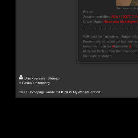
Die Taugenichtse
Erstes
Zusammentreffen:
AGa I / 2007, 7.
Unser Motto:
Nimm was du kriegen ka
WIR sind die Tätowierten Taugenicht
Kennengelernt haben wir uns währen
haben wir auch die
A
llgemeine
G
run
In dieser harten, aber doch wunderb
bis heute bestehen.
Druckversion
|
Sitemap
© Pascal Reifenberg
Diese Homepage wurde mit
IONOS MyWebsite
erstellt.